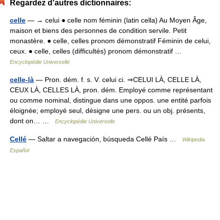
Regardez d'autres dictionnaires:
celle
— → celui ● celle nom féminin (latin cella) Au Moyen Âge,
maison et biens des personnes de condition servile. Petit
monastère. ● celle, celles pronom démonstratif Féminin de celui,
ceux. ● celle, celles (difficultés) pronom démonstratif …
Encyclopédie Universelle
celle-là
— Pron. dém. f. s. V. celui ci. ⇒CELUI LÀ, CELLE LÀ,
CEUX LÀ, CELLES LÀ, pron. dém. Employé comme représentant
ou comme nominal, distingue dans une oppos. une entité parfois
éloignée; employé seul, désigne une pers. ou un obj. présents,
dont on… …
Encyclopédie Universelle
Cellé
— Saltar a navegación, búsqueda Cellé País …
Wikipedia
Español