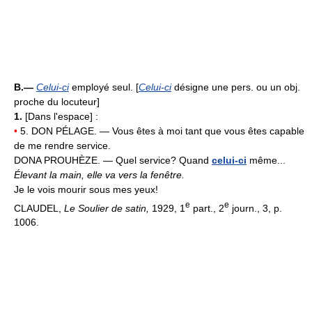
B.—
Celui-ci
employé seul. [
Celui-ci
désigne une pers. ou un obj.
proche du locuteur]
1.
[Dans l'espace] :
•
5. DON PÉLAGE. — Vous êtes à moi tant que vous êtes capable
de me rendre service.
DONA PROUHÈZE. — Quel service? Quand
celui-ci
même...
Élevant la main, elle va vers la fenêtre.
Je le vois mourir sous mes yeux!
e
e
CLAUDEL,
Le Soulier de satin,
1929, 1
part., 2
journ., 3, p.
1006.