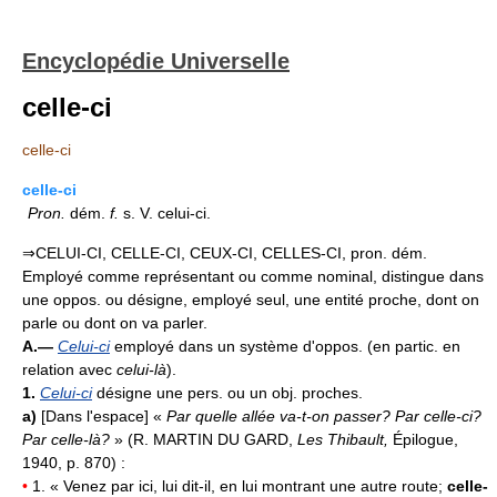
Encyclopédie Universelle
celle-ci
celle-ci
celle-ci
Pron.
dém.
f.
s. V. celui-ci.
⇒CELUI-CI, CELLE-CI, CEUX-CI, CELLES-CI, pron. dém.
Employé comme représentant ou comme nominal, distingue dans
une oppos. ou désigne, employé seul, une entité proche, dont on
parle ou dont on va parler.
A.—
Celui-ci
employé dans un système d'oppos. (en partic. en
relation avec
celui-là
).
1.
Celui-ci
désigne une pers. ou un obj. proches.
a)
[Dans l'espace] «
Par quelle allée va-t-on passer? Par celle-ci?
Par celle-là?
» (R. MARTIN DU GARD,
Les Thibault,
Épilogue,
1940, p. 870) :
•
1. « Venez par ici, lui dit-il, en lui montrant une autre route;
celle-