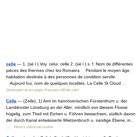
celle
— 1. (sè l ) Voy. celui. celle 2. (sè l ) s. f. Nom de différentes
pièces des thermes chez les Romains. Pendant le moyen âge,
habitation destinée à des personnes de condition servile.
Aujourd hui, nom de quelques localités. La Celle St Cloud …
Dictionnaire de la Langue Française d'Émile Littré
Celle
— (Zelle), 1) Amt im hannöverischen Fürstenthum u. der
Landdrostei Lüneburg an der Aller; nördlich von diesem Flusse
hügelig, zum Theil mit Eichen u. Föhren bewachsen, südlich davon
der durch Kanal entwässerte Wietzenbruch u. sandige Ebene, in…
…
Pierer's Universal-Lexikon