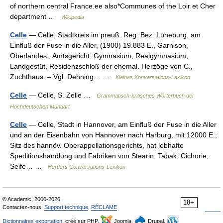
of northern central France.ee also*Communes of the Loir et Cher
department …
Wikipedia
Celle
— Celle, Stadtkreis im preuß. Reg. Bez. Lüneburg, am
Einfluß der Fuse in die Aller, (1900) 19.883 E., Garnison,
Oberlandes , Amtsgericht, Gymnasium, Realgymnasium,
Landgestüt, Residenzschloß der ehemal. Herzöge von C.,
Zuchthaus. – Vgl. Dehning… …
Kleines Konversations-Lexikon
Celle
— Celle, S. Zelle …
Grammatisch-kritisches Wörterbuch der
Hochdeutschen Mundart
Celle
— Celle, Stadt in Hannover, am Einfluß der Fuse in die Aller
und an der Eisenbahn von Hannover nach Harburg, mit 12000 E.;
Sitz des hannöv. Oberappellationsgerichts, hat lebhafte
Speditionshandlung und Fabriken von Stearin, Tabak, Cichorie,
Seife… …
Herders Conversations-Lexikon
© Academic, 2000-2026
18+
Contactez-nous:
Support technique
,
RÉCLAME
Dictionnaires exportation
, créé sur PHP,
Joomla,
Drupal,