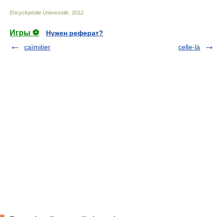
Encyclopédie Universelle
.
2012
.
Игры ⚽
Нужен реферат?
caïmitier
celle-là