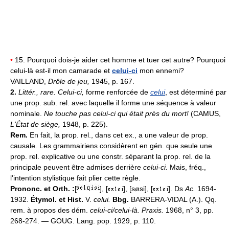
•
15. Pourquoi dois-je aider cet homme et tuer cet autre? Pourquoi
celui-là est-il mon camarade et
celui-ci
mon ennemi?
VAILLAND,
Drôle de jeu,
1945, p. 167.
2.
Littér., rare.
Celui-ci,
forme renforcée de
celui
, est déterminé par
une prop. sub. rel. avec laquelle il forme une séquence à valeur
nominale.
Ne touche pas celui-ci qui était près du mort!
(CAMUS,
L'État de siège,
1948, p. 225).
Rem.
En fait, la prop. rel., dans cet ex., a une valeur de prop.
causale. Les grammairiens considèrent en gén. que seule une
prop. rel. explicative ou une constr. séparant la prop. rel. de la
principale peuvent être admises derrière
celui-ci.
Mais, fréq.,
l'intention stylistique fait plier cette règle.
Prononc. et Orth. :
[
], [
], [søsi], [
]. Ds
Ac.
1694-
1932.
Étymol. et Hist.
V.
celui.
Bbg.
BARRERA-VIDAL (A.). Qq.
rem. à propos des dém.
celui-ci/celui-là. Praxis.
1968, n° 3, pp.
268-274. — GOUG. Lang. pop. 1929, p. 110.