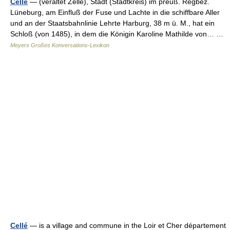
Celle
— (veraltet Zelle), Stadt (Stadtkreis) im preuß. Regbez.
Lüneburg, am Einfluß der Fuse und Lachte in die schiffbare Aller
und an der Staatsbahnlinie Lehrte Harburg, 38 m ü. M., hat ein
Schloß (von 1485), in dem die Königin Karoline Mathilde von… …
Meyers Großes Konversations-Lexikon
Cellé
— is a village and commune in the Loir et Cher département