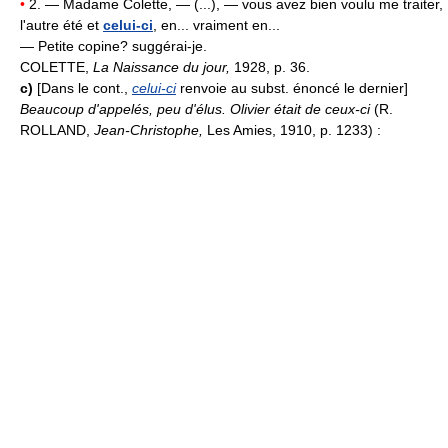
•
2. — Madame Colette, — (...), — vous avez bien voulu me traiter,
l'autre été et
celui-ci
, en... vraiment en...
— Petite copine? suggérai-je.
COLETTE,
La Naissance du jour,
1928, p. 36.
c)
[Dans le cont.,
celui-ci
renvoie au subst. énoncé le dernier]
Beaucoup d'appelés, peu d'élus. Olivier était de ceux-ci
(R.
ROLLAND,
Jean-Christophe,
Les Amies, 1910, p. 1233) :