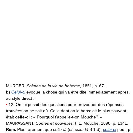
MURGER,
Scènes de la vie de bohème,
1851, p. 67.
b)
Celui-ci
évoque la chose qui va être dite immédiatement après,
au style direct :
•
12. On lui posait des questions pour provoquer des réponses
trouvées on ne sait où. Celle dont on la harcelait le plus souvent
était
celle-ci
: « Pourquoi t'appelle-t-on Mouche? »
MAUPASSANT,
Contes et nouvelles,
t. 1, Mouche, 1890, p. 1341.
Rem.
Plus rarement que
celle-là
(
cf. celui-là
B 1 d),
celui-ci
peut, p.