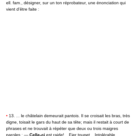
ell. fam., désigner, sur un ton réprobateur, une énonciation qui
vient d'être faite :
•
13. ... le châtelain demeurait pantois. Il se croisait les bras, très
digne, toisait le gars du haut de sa tête; mais il restait à court de
phrases et ne trouvait à répéter que deux ou trois maigres
paroles : —
Celle-ci
est raide!... Fier toupet... Intolérable.