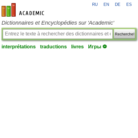
RU
EN
DE
ES
fr-academic.com
Dictionnaires et Encyclopédies sur 'Academic'
Recherche!
interprétations
traductions
livres
Игры ⚽