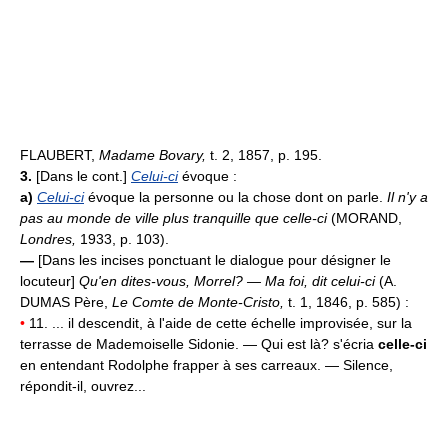
FLAUBERT,
Madame Bovary,
t. 2, 1857, p. 195.
3.
[Dans le cont.]
Celui-ci
évoque :
a)
Celui-ci
évoque la personne ou la chose dont on parle.
Il n'y a
pas au monde de ville plus tranquille que celle-ci
(MORAND,
Londres,
1933, p. 103).
—
[Dans les incises ponctuant le dialogue pour désigner le
locuteur]
Qu'en dites-vous, Morrel? — Ma foi, dit celui-ci
(A.
DUMAS Père,
Le Comte de Monte-Cristo,
t. 1, 1846, p. 585) :
•
11. ... il descendit, à l'aide de cette échelle improvisée, sur la
terrasse de Mademoiselle Sidonie. — Qui est là? s'écria
celle-ci
en entendant Rodolphe frapper à ses carreaux. — Silence,
répondit-il, ouvrez...