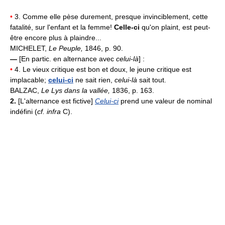
•
3. Comme elle pèse durement, presque invinciblement, cette
fatalité, sur l'enfant et la femme!
Celle-ci
qu'on plaint, est peut-
être encore plus à plaindre...
MICHELET,
Le Peuple,
1846, p. 90.
—
[En partic. en alternance avec
celui-là
] :
•
4. Le vieux critique est bon et doux, le jeune critique est
implacable;
celui-ci
ne sait rien,
celui-là
sait tout.
BALZAC,
Le Lys dans la vallée,
1836, p. 163.
2.
[L'alternance est fictive]
Celui-ci
prend une valeur de nominal
indéfini (
cf. infra
C).